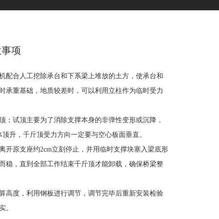
意事项
机配合人工挖除承台和下系梁上堆放的土方，使承台和
时承重基础，地质较差时，可以利用立柱作为临时受力
顶；试顶主要为了消除支撑本身的非弹性变形或沉降，
体顶升，千斤顶受力方向一定要与空心板面垂直。
开原支座约2cm立刻停止，并用临时支撑块塞入梁底形
而稳，直到全部工作结束千斤顶才能卸载，确保桥梁整
算高度，利用钢板进行调节，调节完毕后重新安装检验
实。