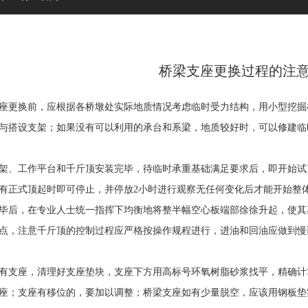
桥梁支座更换过程的注
更换前，应根据各桥墩处实际地质情况考虑临时受力结构，用小型挖掘
与搭设支架；如果没有可以利用的承台和系梁，地质较好时，可以修建临
、工作平台和千斤顶安装完毕，待临时承重基础满足要求后，即开始试
有正式顶起时即可停止，并停放2小时进行观察无任何变化后才能开始整
，在专业人士统一指挥下均衡地将整半幅空心板端部徐徐升起，使其离
点，注意千斤顶的控制过程应严格按操作规程进行，进油和回油应做到慢
支座，清理好支座垫块，支座下方用高标号环氧树脂砂浆找平，精确计
座；支座有移位的，要加以调整；桥梁支座如有少量脱空，应该用钢板垫