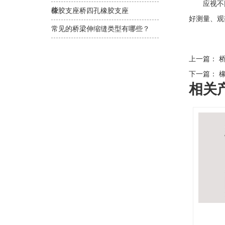
应视不同
些
橡胶支座桥四孔橡胶支座
好测量、观
常见的桥梁伸缩缝类型有哪些？
上一篇：
桥
下一篇：
橡
相关