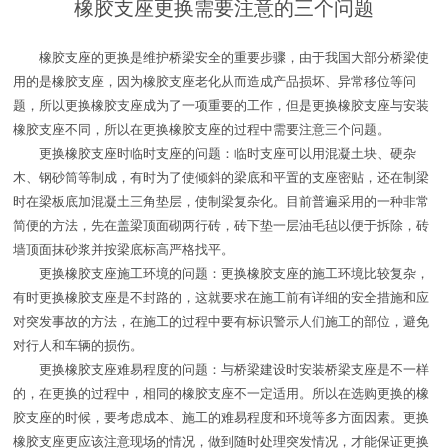
橡胶支座更换需要注意的三个问题
橡胶支座的更换是维护桥梁安全的重要步骤，由于我国大部分桥梁使
用的是橡胶支座，因为橡胶支座老化从而造成产品损坏、异常移位等问
题，所以更换橡胶支座成为了一项重要的工作，但是更换橡胶支座与安装
橡胶支座不同，所以在更换橡胶支座的过程中需要注意三个问题。
更换橡胶支座时临时支座的问题：临时支座可以用混凝土块、硬杂
木、钢砂筒等制成，有时为了使倾斜的梁底和平置的支座密贴，还在制梁
时在梁板底加混凝土三角垫层，使制梁复杂化。目前普遍采用的一种非常
简便的方法，先在盖梁顶面砌两行砖，砖下垫一层油毛毡以便于拆除，砖
墙顶面抹砂浆并按梁底标高严格找平。
更换橡胶支座施工环境的问题：更换橡胶支座的施工环境比较复杂，
有时更换橡胶支座是不封路的，这就要求在施工前有详细的安全措施和应
对突发事故的方法，在施工的过程中要有标识警示人们施工的部位，避免
对行人和车辆的损伤。
更换橡胶支座难易程度的问题：与桥梁建设时安装桥梁支座是不一样
的，在更换的过程中，相同的橡胶支座不一定适用。所以在选购更换的橡
胶支座的时候，要考虑成本、施工的难易程度和环境等多方面因素。更换
橡胶支座更应该注意现场的情况，做到随时处理突发情况，才能保证更换