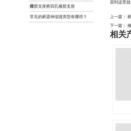
容到这里就
些
橡胶支座桥四孔橡胶支座
常见的桥梁伸缩缝类型有哪些？
上一篇：
桥
下一篇：
橡
相关