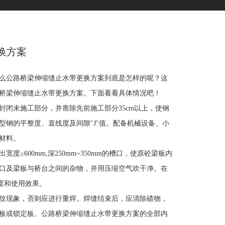
换方案
么公路桥梁伸缩缝止水带更换方案到底是怎样的呢？这
桥梁伸缩缝止水带更换方案。下面看看具体情况吧！
未施工部分，并凿除先前施工部分35cm以上，使钢
钢的平整度、直线度及间隙"J"值。配备机械设备、小
材料。
00mm,深250mm~350mm的槽口，使原砼梁板内
口及梁板与桥台之间的杂物，并用压缩空气吹干净。在
度和使用效果。
纹现象，否则应进行重焊。焊缝结束后，应清除碴物，
板或锁定板。公路桥梁伸缩缝止水带更换方案的全部内