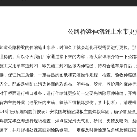
公路桥梁伸缩缝止水带更
道公路桥梁的伸缩缝止水带，时间久了就会老化开裂需要进行更换。那
懂得的。所以今天我们厂家通过接下来的内容，给大家详细介绍一下公路
采用单车道封闭，即先施工封闭区域内伸缩缝，待符合通车条件后，封闭
接，保证施工质量。一定要熟悉图纸和安装操作规程，检查、验收伸缩缝型
齐全。配备足够防止污染路面的彩条布、塑料布、胶带、养护用的麻袋等
桥面进行槽口准备，进行伸缩缝更换前一定要先切除原伸缩缝，开凿出宽度≥6
背内主筋外露（砼梁板内主筋、箍筋不得损坏损伤，禁止切断）。清理槽
Φ16门形预埋钢筋并按设计安装图与槽底梁板主筋焊接牢固，确保锚固强
接完毕立即进行现场检查，焊点应光滑无气孔、砂眼、夹碴及咬肉、裂
磨平，并对焊接处裸露面刷涂防锈漆。一定要及时拆除定位角钢及预压缩