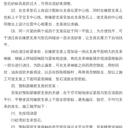
垫石的标高差距过大，可用水泥砂浆调整。
⑵、在支承垫石上按设计图标出支座位置中心线，同时在橡胶支座上
也标上十字交叉中心线。将橡胶支座安放在支座垫石上，使支座的中心线
同墩台上设计位置中心相重合，支座就位准确。
⑶、同一片梁的两个或四个支座应处于同一平面上，为方便找平，可
于浇注前在橡胶支座与垫石间铺涂一层水泥砂浆，让支座在重力下自动找
平。
⑷在浇注砼梁体前，在橡胶支座上需加设一块比支座平面稍大的支承
钢板，钢板上焊锚固钢筋与梁体相连接。将此支承钢板视作现浇梁模板的
一部分进行浇注。为防止漏浆，可在支承钢板之间四周空隙处，用纱回
丝，油灰或软木板填设。以后在拆除模板时，再将填充物除去，按以上施
工可使支座上下面同梁底钢板、垫石顶面全部密贴。
四、预制梁橡胶支座的安装：
安装好预制梁橡胶支座的关键，在于尽可能地保证梁底与垫石顶面的
平行、平整使其同橡胶支座上下面全部密贴，避免偏压、脱空、不均匀支
承的发生。施工顺序如下：
⑴、先按现浇梁
⑴处理好支承垫石。
⑵、预制梁同支座接触的底平面应保证水平与平整。若有蜂窝或倾斜