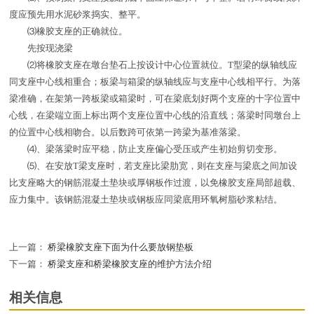
度应预先用水泥砂浆捣实、整平。
⑶橡胶支座的正确就位。
先按现浇梁
⑵将橡胶支座在墩台垫石上按设计中心位置就位。T型梁的纵轴线应
同支座中心线相重合；板梁与箱梁的纵轴线应与支座中心线相平行。为落
梁准确，在架第一跨板梁或箱梁时，可在梁底划好两个支座的十字位置中
心线，在梁端立面上标出两个支座位置中心线的沿直线；落梁时同墩台上
的位置中心线相吻合。以后数跨可依第一跨梁为基准落梁。
⑷、梁落梁时应平稳，防止支座偏心受压或产生初始剪切变形。
⑸、在安放T梁支座时，若支座比梁肋宽，则在支座与梁底之间加设
比支座略大的钢筋混凝土垫块或厚钢板作过渡，以免橡胶支座局部超载、
应力集中。该钢筋混凝土垫块或钢板应同梁底用环氧树脂砂浆粘结。
上一篇：
桥梁橡胶支座下面为什么要放钢垫板
下一篇：
桥梁支座和桥梁橡胶支座的维护方法介绍
相关信息