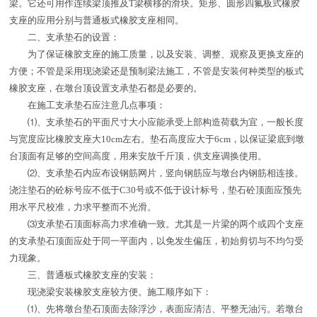
梁。它还可用作连续梁顶推及T梁横移的滑块。矩形、圆形四氟板式橡胶
支座的应用分别与普通板式橡胶支座相同。
二、支承垫石的设置：
为了保证橡胶支座的施工质量，以及安装、调整、观察及更换支座的
方便；不管是采用现浇梁还是预制梁法施工，不管是安装何种类型的板式
橡胶支座，在墩台顶设置支承垫石都是必要的。
在施工支承垫石应注意几点事项：
⑴、支承垫石的平面尺寸大小应能承受上部构造荷载为宜，一般长度
与宽度应比橡胶支座大10cm左右。垫石高度应大于6cm，以保证梁底到墩
台顶面有足够的空间高度，用来安放千斤顶，供支座调换使用。
⑵、支承垫石内应布设钢筋网片，竖向钢筋应与墩台内钢筋相连接。
浇注垫石的砼标号应不低于C30号或不低于设计标号，垫石砼顶面应预先
用水平尺校准，力求平整而不光滑。
⑶支承垫石顶面标高力求准确一致。尤其是一片梁的两个或四个支座
的支承垫石顶面应处于同一平面内，以免发生偏压，初始剪切与不均匀受
力现象。
三、普通板式橡胶支座的安装：
现浇梁安装橡胶支座较方便。施工顺序如下：
⑴、先将墩台垫石顶面去除浮沙，表面应清洁、平整无油污。若墩台