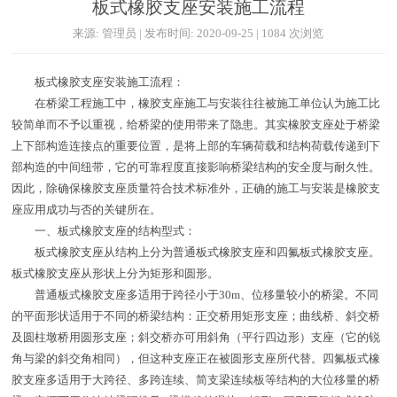
板式橡胶支座安装施工流程
来源: 管理员 | 发布时间: 2020-09-25 | 1084 次浏览
板式橡胶支座安装施工流程：
在桥梁工程施工中，橡胶支座施工与安装往往被施工单位认为施工比
较简单而不予以重视，给桥梁的使用带来了隐患。其实橡胶支座处于桥梁
上下部构造连接点的重要位置，是将上部的车辆荷载和结构荷载传递到下
部构造的中间纽带，它的可靠程度直接影响桥梁结构的安全度与耐久性。
因此，除确保橡胶支座质量符合技术标准外，正确的施工与安装是橡胶支
座应用成功与否的关键所在。
一、板式橡胶支座的结构型式：
板式橡胶支座从结构上分为普通板式橡胶支座和四氟板式橡胶支座。
板式橡胶支座从形状上分为矩形和圆形。
普通板式橡胶支座多适用于跨径小于30m、位移量较小的桥梁。不同
的平面形状适用于不同的桥梁结构：正交桥用矩形支座；曲线桥、斜交桥
及圆柱墩桥用圆形支座；斜交桥亦可用斜角（平行四边形）支座（它的锐
角与梁的斜交角相同），但这种支座正在被圆形支座所代替。四氟板式橡
胶支座多适用于大跨径、多跨连续、简支梁连续板等结构的大位移量的桥