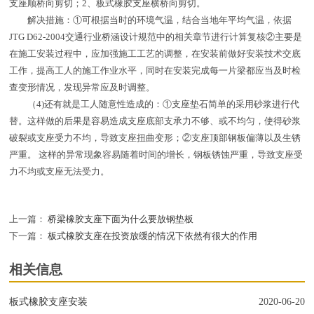
支座顺桥向剪切；2、板式橡胶支座横桥向剪切。
解决措施：①可根据当时的环境气温，结合当地年平均气温，依据
JTG D62-2004交通行业桥涵设计规范中的相关章节进行计算复核②主要是
在施工安装过程中，应加强施工工艺的调整，在安装前做好安装技术交底
工作，提高工人的施工作业水平，同时在安装完成每一片梁都应当及时检
查变形情况，发现异常应及时调整。
（4)还有就是工人随意性造成的：①支座垫石简单的采用砂浆进行代
替。这样做的后果是容易造成支座底部支承力不够、或不均匀，使得砂浆
破裂或支座受力不均，导致支座扭曲变形；②支座顶部钢板偏薄以及生锈
严重。 这样的异常现象容易随着时间的增长，钢板锈蚀严重，导致支座受
力不均或支座无法受力。
上一篇：
桥梁橡胶支座下面为什么要放钢垫板
下一篇：
板式橡胶支座在投资放缓的情况下依然有很大的作用
相关信息
板式橡胶支座安装
2020-06-20