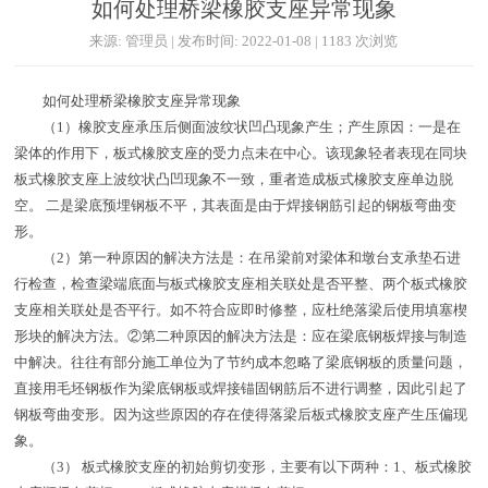
如何处理桥梁橡胶支座异常现象
来源: 管理员 | 发布时间: 2022-01-08 | 1183 次浏览
如何处理桥梁橡胶支座异常现象
（1）橡胶支座承压后侧面波纹状凹凸现象产生；产生原因：一是在
梁体的作用下，板式橡胶支座的受力点未在中心。该现象轻者表现在同块
板式橡胶支座上波纹状凸凹现象不一致，重者造成板式橡胶支座单边脱
空。 二是梁底预埋钢板不平，其表面是由于焊接钢筋引起的钢板弯曲变
形。
（2）第一种原因的解决方法是：在吊梁前对梁体和墩台支承垫石进
行检查，检查梁端底面与板式橡胶支座相关联处是否平整、两个板式橡胶
支座相关联处是否平行。如不符合应即时修整，应杜绝落梁后使用填塞楔
形块的解决方法。②第二种原因的解决方法是：应在梁底钢板焊接与制造
中解决。往往有部分施工单位为了节约成本忽略了梁底钢板的质量问题，
直接用毛坯钢板作为梁底钢板或焊接锚固钢筋后不进行调整，因此引起了
钢板弯曲变形。因为这些原因的存在使得落梁后板式橡胶支座产生压偏现
象。
（3） 板式橡胶支座的初始剪切变形，主要有以下两种：1、板式橡胶