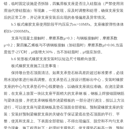
错，临时固定设施是否拆除，四氟滑板支座是否注入硅脂油（严禁使用润
滑油代替硅脂油）等现象，一经发现，应及时调整和处理，确保支座安装
后的正常工作，并记录支座安装后出现的各项偏差及异常情况。
b.5 板式橡胶支座使用阶段平均压应力σc=10MPa。支座橡胶弹性体体
积Eb=2000MPa。
支座与混凝土接触时，摩擦系数μ=0.3；与钢板接触时，摩擦系数
μ=0.2；聚四氟乙烯板与不锈钢板接触（加硅脂时）摩擦系数μf=0.06,当温
度低于-25℃时，μf值增大30%，当不加硅脂时，μf值应加倍。
b.6 矩形板式橡胶支座安装时以短边尺寸顺桥向放置。
板式橡胶支座施工注意事项：
保持墩台垫石顶面清洁。如果支承垫石标高差距超过标准要求，必须
用水泥砂浆进行标高调整。在支承垫石上按设计图标出中心，安装时橡胶
支座的中心与支承垫石中心线要吻合，以确保支座就位准确。在浇注梁体
前，在支座上放置一块比支座平面稍大的支承钢 板，钢板上焊接锚固钢筋
与梁体连接，并把支承钢板视作浇梁模板的 一部分进行浇注，按以上方法
进行，可以使支座与梁底钢板及垫石顶面全部密贴。预制梁橡胶支座的安
装：安装好预制梁橡胶支座的关键在于保证梁底在垫石顶面的平行、平
整，使其和支座上、下表面全部密贴，不得出现偏压、脱空和不均匀支承
受力现象。施工程序如下：处理好支撑垫石，使支撑垫石标高一致。预制