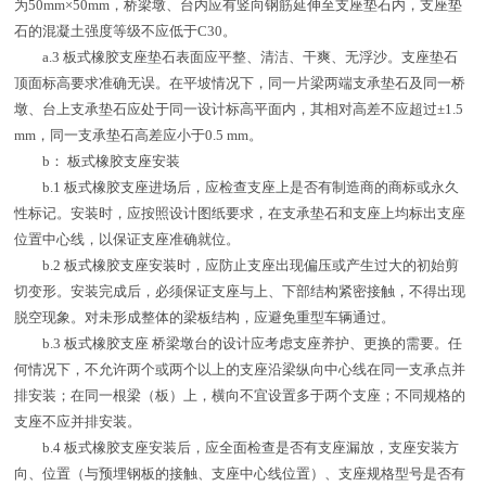
为50mm×50mm，桥梁墩、台内应有竖向钢筋延伸至支座垫石内，支座垫
石的混凝土强度等级不应低于C30。
a.3 板式橡胶支座垫石表面应平整、清洁、干爽、无浮沙。支座垫石
顶面标高要求准确无误。在平坡情况下，同一片梁两端支承垫石及同一桥
墩、台上支承垫石应处于同一设计标高平面内，其相对高差不应超过±1.5
mm，同一支承垫石高差应小于0.5 mm。
b： 板式橡胶支座安装
b.1 板式橡胶支座进场后，应检查支座上是否有制造商的商标或永久
性标记。安装时，应按照设计图纸要求，在支承垫石和支座上均标出支座
位置中心线，以保证支座准确就位。
b.2 板式橡胶支座安装时，应防止支座出现偏压或产生过大的初始剪
切变形。安装完成后，必须保证支座与上、下部结构紧密接触，不得出现
脱空现象。对未形成整体的梁板结构，应避免重型车辆通过。
b.3 板式橡胶支座 桥梁墩台的设计应考虑支座养护、更换的需要。任
何情况下，不允许两个或两个以上的支座沿梁纵向中心线在同一支承点并
排安装；在同一根梁（板）上，横向不宜设置多于两个支座；不同规格的
支座不应并排安装。
b.4 板式橡胶支座安装后，应全面检查是否有支座漏放，支座安装方
向、位置（与预埋钢板的接触、支座中心线位置）、支座规格型号是否有