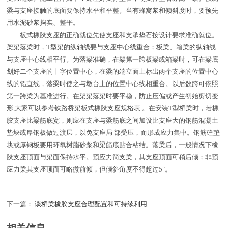
梁与支座接触的底面要保持水平和平整。当有蜂窝浆和倾斜度时，要预先
用水泥砂浆捣实、整平。
板式橡胶支座的正确就位先使支座和支承垫石按设计要求准确就位。
架梁落梁时，T型梁的纵轴线要与支座中心线重合；板梁、箱梁的纵轴线
与支座中心线相平行。为落梁准确，在架第一跨板梁或箱梁时，可在梁底
划好二个支座的十字位置中心，在梁的端立面上标出两个支座的位置中心
线的铅直线，落梁时使之与墩台上的位置中心线相重合。以后数跨可依照
第一跨梁为基准进行。在架梁落梁时要平稳，防止压偏或产生初始剪切变
形,大家可以参考铁路桥梁板式橡胶支座规格表 。在安装T型桥梁时，若橡
胶支座比梁筋底宽，则应在支座与梁筋底之间加设比支座大的钢筋混凝土
垫块或厚钢板做过渡层，以免支座局 部受压，而形成应力集中。钢筋砼垫
块或厚钢板要用环氧树脂砂浆和梁筋底贴合粘结。落梁后，一般情况下橡
胶支座顶面与梁面保持水平。预应力简支梁，其支座顶面可稍后倾；非预
应力梁其支座顶面可略微前倾，但倾斜角度不得超过5"。
下一篇：
谈桥梁橡胶支座合理配置和可持续利用