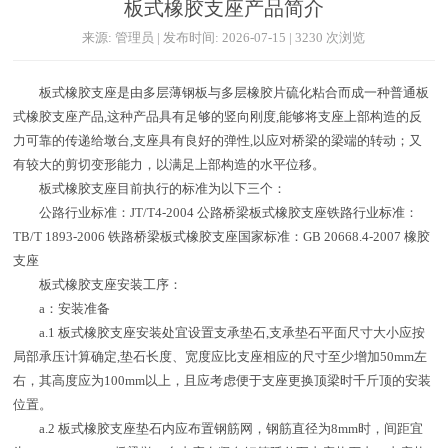
板式橡胶支座产品简介
来源: 管理员 | 发布时间: 2026-07-15 | 3230 次浏览
板式橡胶支座是由多层薄钢板与多层橡胶片硫化粘合而成一种普通板
式橡胶支座产品,这种产品具有足够的竖向刚度,能够将支座上部构造的反
力可靠的传递给墩台,支座具有良好的弹性,以应对桥梁的梁端的转动；又
有较大的剪切变形能力，以满足上部构造的水平位移。
板式橡胶支座目前执行的标准为以下三个：
公路行业标准：JT/T4-2004 公路桥梁板式橡胶支座铁路行业标准：
TB/T 1893-2006 铁路桥梁板式橡胶支座国家标准：GB 20668.4-2007 橡胶
支座
板式橡胶支座安装工序：
a：安装准备
a.1 板式橡胶支座安装处宜设置支承垫石,支承垫石平面尺寸大小应按
局部承压计算确定,垫石长度、宽度应比支座相应的尺寸至少增加50mm左
右，其高度应为100mm以上，且应考虑便于支座更换顶梁时千斤顶的安装
位置。
a.2 板式橡胶支座垫石内应布置钢筋网，钢筋直径为8mm时，间距宜